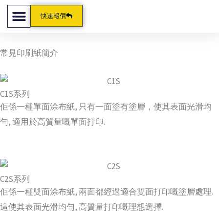
跳
快速報價
至
主
要
常見印刷紙簡介
內
容
C1S系列
佢係一種單面涂布紙, 只有一面塗有塗層，使其表面光滑均
勻, 適用於高質量嘅單面打印.
C2S系列
佢係一種雙面涂布紙, 兩面都經過適合雙面打印嘅塗層處理.
這使其表面光滑均勻, 高質量打印嘅理想選擇.