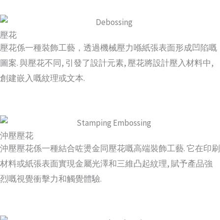
壓花
壓花係一種裝飾工藝，透過機械壓力喺紙張表面形成凹陷嘅
圖案. 與壓花不同, 引發了設計元素, 壓花將設計壓入材料中,
創建嵌入嘅紋理或文本.
沖壓壓花
沖壓壓花係一種結合咗燙金同壓花嘅高端裝飾工藝. 它在印刷
材料或紙張表面實現金屬光澤和三維凸起紋理, 賦予產品強
烈嘅視覺衝擊力和觸覺體驗.