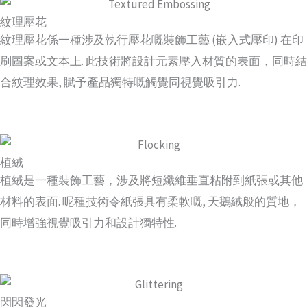
紋理壓花
紋理壓花係一種涉及執行壓花嘅裝飾工藝 (嵌入式壓印) 在印
刷圖案或文本上. 此技術將設計元素壓入材質的表面，同時結
合紋理效果, 賦予產品獨特嘅觸覺同視覺吸引力.
植絨
植絨是一種裝飾工藝，涉及將短纖維垂直粘附到紙張或其他
材料的表面. 呢種技術令紙張具有柔軟嘅, 天鵝絨般的質地，
同時增強視覺吸引力和設計獨特性.
閃閃發光