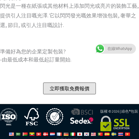
閃光是一種在紙張或其他材料上添加閃光或亮片的裝飾工藝,
提供引人注目嘅光澤. 它以閃閃發光嘅效果增強包裝, 奢華之
選, 節日, 或引人注目嘅設計.
在線WhatsApp
準備好為您的企業定製包裝?
-由最低成本和最低起訂量開始.
立即獲取免費報價
版權 © 2026 |
綠色®包裝