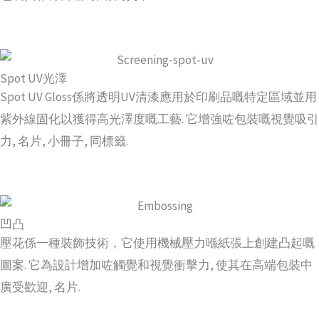
Spot UV光澤
Spot UV Gloss係將透明UV清漆應用於印刷品嘅特定區域並用
紫外線固化以獲得高光澤度嘅工藝. 它增強咗包裝嘅視覺吸引
力, 名片, 小冊子, 同標籤.
凹凸
壓花係一種裝飾技術，它使用機械壓力喺紙張上創建凸起嘅
圖案. 它為設計增加咗觸覺和視覺衝擊力, 使其在高端包裝中
廣受歡迎, 名片.