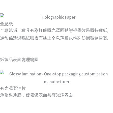
全息紙
全息紙係一種具有彩虹般嘅光澤同動態視覺效果嘅特種紙,
通常係透過喺紙張表面塗上全息薄膜或特殊塗層嚟創建嘅.
紙製品表面處理範圍
有光澤嘅油片
薄塑料薄膜，使箱體表面具有光澤表面.