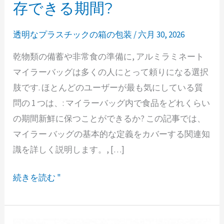
イ
存できる期間?
ラ
ー
透明なプラスチックの箱の包装
/
六月 30, 2026
バ
乾物類の備蓄や非常食の準備に, アルミラミネート
ッ
マイラーバッグは多くの人にとって頼りになる選択
グ
肢です. ほとんどのユーザーが最も気にしている質
に
問の 1 つは、: マイラーバッグ内で食品をどれくらい
食
の期間新鮮に保つことができるか? この記事では、
品
マイラー バッグの基本的な定義をカバーする関連知
を
識を詳しく説明します。, […]
保
存
続きを読む "
で
き
る