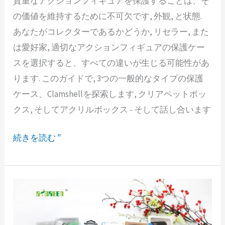
貴重なアクションフィギュアを保護することは、そ
究
せ
の価値を維持するために不可欠です, 外観, と状態.
極
る
あなたがコレクターであるかどうか, リセラー, また
の
方
は愛好家, 適切なアクションフィギュアの保護ケー
ガ
法
スを選択すると、すべての違いが生じる可能性があ
イ
ります. このガイドで, 3つの一般的なタイプの保護
ド
ケース、Clamshellを探索します, クリアペットボッ
保
クス, そしてアクリルボックス - そして話し合います
護
ケ
続きを読む "
ー
ス