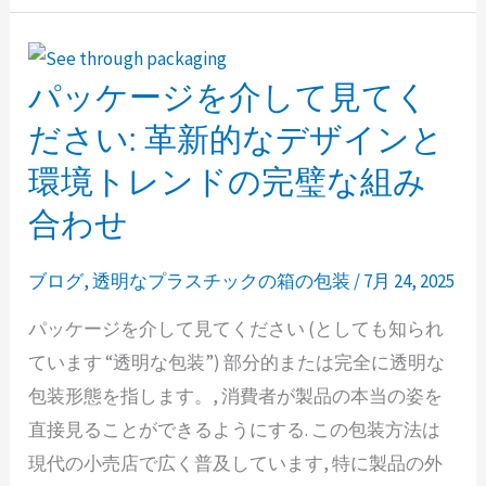
て
梱
パッケージを介して見てく
パ
包
ッ
ださい: 革新的なデザインと
す
ケ
る
環境トレンドの完璧な組み
ー
た
合わせ
ジ
め
を
の
ブログ
,
透明なプラスチックの箱の包装
/
7月 24, 2025
介
実
し
パッケージを介して見てください (としても知られ
践
て
ています “透明な包装”) 部分的または完全に透明な
ガ
見
包装形態を指します。, 消費者が製品の本当の姿を
イ
て
直接見ることができるようにする. この包装方法は
ド
く
現代の小売店で広く普及しています, 特に製品の外