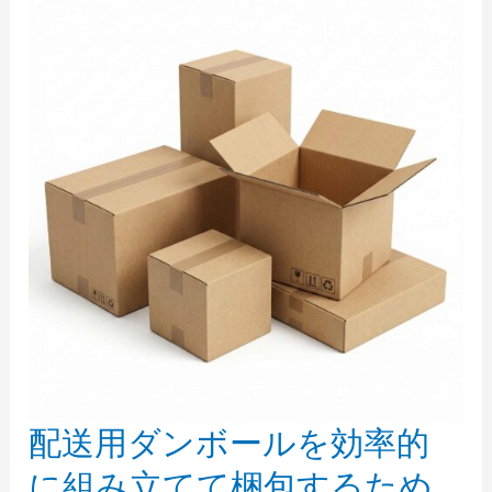
期
間?
配送用ダンボールを効率的
配
送
に組み立てて梱包するため