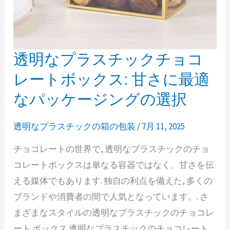
レ
ン
ド
透明なプラスチックチョコ
透
の
明
レートボックス: 甘さに最適
完
な
璧
なパッケージングの選択
プ
な
ラ
組
透明なプラスチックの箱の包装
/
7月 11, 2025
ス
み
チョコレートの世界で, 透明なプラスチックのチョ
チ
合
コレートボックスは単なる容器ではなく、甘さを伝
ッ
わ
える媒体でもあります. 独自の利点を備えた, 多くの
ク
せ
ブランドや消費者の間で人気となっています。. さ
チ
まざまなスタイルの透明なプラスチックのチョコレ
ョ
ート ボックス 透明なプラスチックのチョコレート