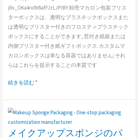
ア
jRs_OKa4rv0V8afFJzLJPIBY 卸売マカロン包装ブリス
ボ
ターボックスは、透明なプラスチックボックスまた
ッ
は透明なブリスター付きのフロスティプラスチック
ク
ボックスにすることができます, 窓付き紙箱または
ス
内側ブリスター付き紙ギフトボックス. カスタムマ
|
カロンボックスは単なる容器ではありません; それ
プ
らはこれらを提示することの本質です
ラ
ス
続きを読む "
チ
ッ
ク
マ
カ
メイクアップスポンジのパ
メ
ロ