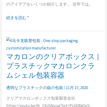
ケ
のアイデアをいくつか紹介します。. 近年では,
ー
ス
続きを読む "
包
装
箱
マカロンのクリアボックス |
マ
カ
プラスチックマカロンクラ
ロ
ムシェル包装容器
ン
の
透明なプラスチックの箱の包装
/
11月 27, 2020
ク
クリアマカロンボックス包装製造会社
リ
https://youtu.be/0r_C9JGNxug?list=PLhD8AQvS-