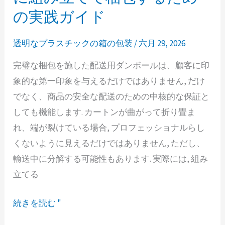
用
の実践ガイド
ダ
ン
透明なプラスチックの箱の包装
/
六月 29, 2026
ボ
完璧な梱包を施した配送用ダンボールは、顧客に印
ー
象的な第一印象を与えるだけではありません, だけ
ル
でなく、商品の安全な配送のための中核的な保証と
を
しても機能します. カートンが曲がって折り畳ま
効
れ、端が裂けている場合, プロフェッショナルらし
率
くないように見えるだけではありません, ただし、
的
輸送中に分解する可能性もあります. 実際には, 組み
に
立てる
組
み
続きを読む "
立
て