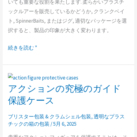
いても重要な役割を果たします. 柔らかいプラスチ
ー
ッ
ックルアーを販売しているかどうか, クランクベイ
パ
ケ
ト, SpinnerBaits, またはジグ, 適切なパッケージを選
ッ
ー
択すると、製品の印象が大きく変わります。
ケ
ジ
ー
ン
続きを読む "
ジ:
グ
あ
の
な
選
た
択
アクションの究極のガイド
ア
の
ク
保護ケース
餌
シ
を
ョ
ブリスター包装 & クラムシェル包装
,
透明なプラス
際
チックの箱の包装
/
5月 6, 2025
ン
立
の
た