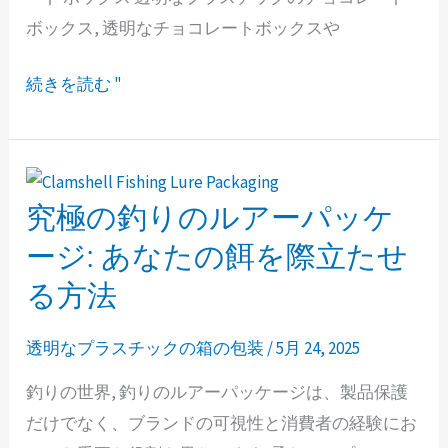
コ
ボックス, 透明なチョコレートボックスや
レ
ー
続きを読む "
ト
ボ
ッ
ク
究極の釣りのルアーパッケ
究
ス:
極
ージ: あなたの餌を際立たせ
甘
の
さ
る方法
釣
に
り
最
透明なプラスチックの箱の包装
/
5月 24, 2025
の
適
釣りの世界, 釣りのルアーパッケージは、製品保護
ル
な
だけでなく、ブランドの可視性と消費者の経験にお
ア
パ