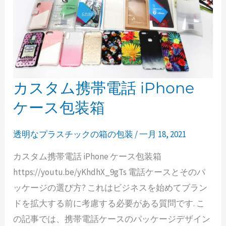
カスタム携帯電話 iPhone
カ
ス
ケース包装箱
タ
ム
透明なプラスチックの箱の包装
/
一月 18, 2021
携
カスタム携帯電話 iPhone ケース包装箱
帯
https://youtu.be/yKhdhX_9gTs 電話ケースとそのパ
電
ッケージの選び方? これはビジネスを始めてブラン
話
ドを拡大する前に考慮する必要がある質問です. こ
iPhone
の記事では、携帯電話ケースのパッケージデザイン