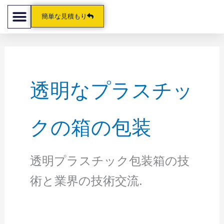
コ
簡単な見積もり
ン
テ
ン
ツ
透明なプラスチッ
に
ス
キ
クの箱の包装
ッ
プ
透明プラスチック包装箱の技
術と業界の技術交流.