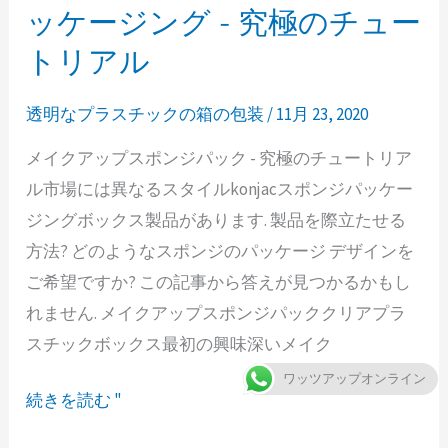
イ
ッケージング - 究極のチュー
ン
ク
ク
トリアル
ア
ラ
ッ
ム
透明なプラスチックの箱の包装
/
11月 23, 2020
プ
シ
メイクアップスポンジパック - 究極のチュートリア
ス
ェ
ル市場には異なるスタイルkonjacスポンジパッケー
ポ
ル
ジングボックス製品があります. 製品を際立たせる
ン
包
方法? どのようなスポンジのパッケージ デザインを
ジ
装
ご希望ですか? この記事から答えが見つかるかもし
の
容
れません. メイクアップスポンジパッククリアプラ
パ
器
スチックボックス最初の興味深いメイク
ッ
ケ
ワッツアップオンライン
続きを読む "
ー
ジ