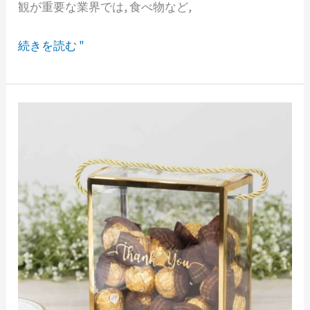
だ
観が重要な業界では, 食べ物など,
さ
続きを読む "
い:
革
新
的
な
デ
ザ
イ
ン
と
環
境
ト