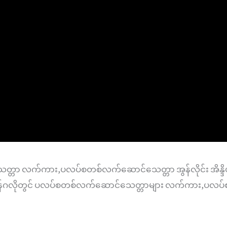
္တာ လက်ကား,ပလပ်စတစ်လက်ဆောင်သေတ္တာ အွန်လိုင်း အိန္ဒ
်ဂလိုတွင် ပလပ်စတစ်လက်ဆောင်သေတ္တာများ လက်ကား,ပလပ