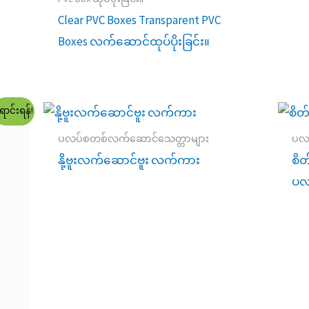
Clear PVC Boxes Transparent PVC
Boxes လက်ဆောင်ထုပ်ပိုးခြင်း။
ောင်းရန်!
ပလပ်စတစ်လက်ဆောင်သေတ္တာများ
ပလ
နို့ဗူးလက်ဆောင်ဗူး လက်ကား
စိတ
ပလ