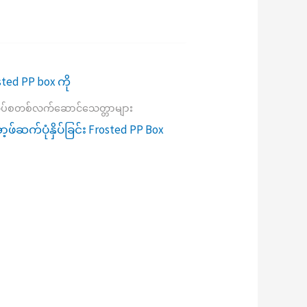
ပ်စတစ်လက်ဆောင်သေတ္တာများ
့ဖ်ဆက်ပုံနှိပ်ခြင်း Frosted PP Box