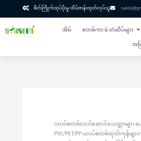
အကြောင်းအရာ
စိတ်ကြိုက်ထုပ်ပိုးမှု ထိပ်တန်းထုတ်လုပ်သူ
sales@g
သို့
ကျော်သွား
အိမ်
စတစ်ကာ & တံဆိပ်များ
ပါ။
အမြ
နောက်ဆုံ
အားဖြင့်
sorted
ပလပ်စတစ်လက်ဆောင်သေတ္တာများ ပေးသွ
PVC/PET/PP ပလပ်စတစ်ထုတ်ကုန်များကို ပ