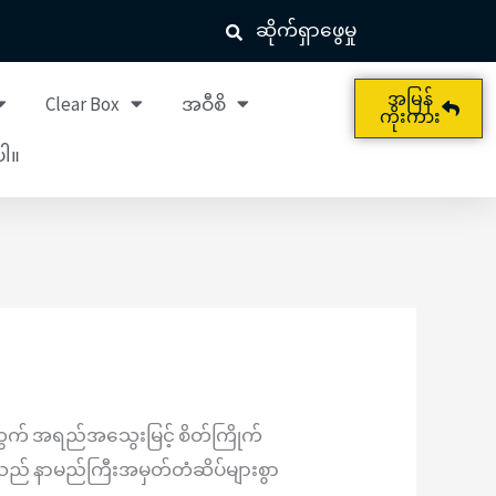
ဆိုက်ရှာဖွေမှု
အမြန်
Clear Box
အဝီစိ
ကိုးကား
ါ။
က် အရည်အသွေးမြင့် စိတ်ကြိုက်
ို့သည် နာမည်ကြီးအမှတ်တံဆိပ်များစွာ