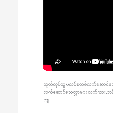
ထုတ်လုပ်သူ ပလပ်စတစ်လက်ဆောင်သေတ
လက်ဆောင်သေတ္တာများ လက်ကား,ဘန
လျ