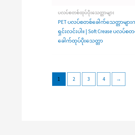
ပလပ်စတစ်ထုပ်ပိုးသေတ္တာများ
PET ပလပ်စတစ်ခေါက်သေတ္တာများက
ရှင်းလင်းပါ။ | Soft Crease ပလပ်စတ
ခေါက်ထုပ်ပိုးသေတ္တာ
1
2
3
4
→