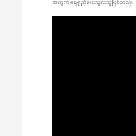
အတွက် ရေရှည်ပေးသွင်းသူဖြစ်သည်။.