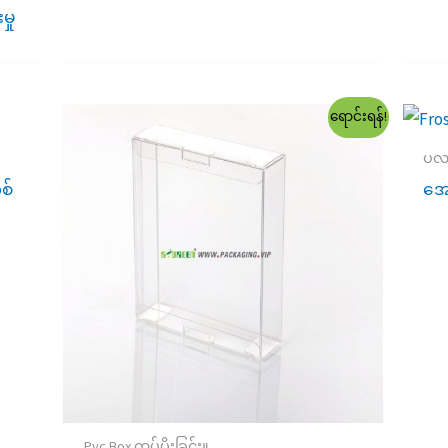
ှု
ရောင်းရန်!
ပလ
စ်
အော
Pvc Box ထုပ်ပိုးခြင်း။