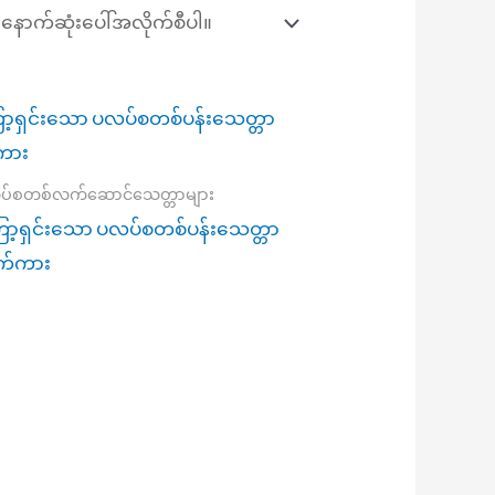
ပ်စတစ်လက်ဆောင်သေတ္တာများ
ော့ရှင်းသော ပလပ်စတစ်ပန်းသေတ္တာ
်ကား