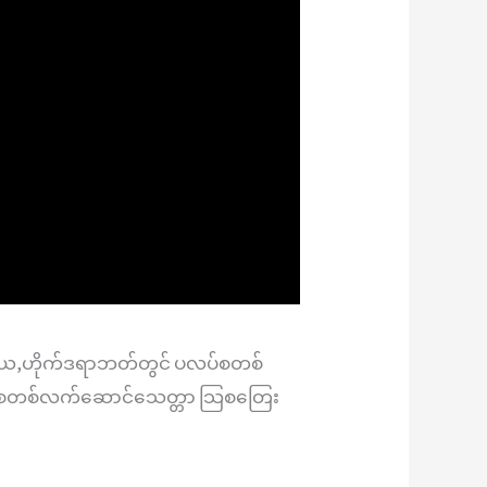
ိယ,ဟိုက်ဒရာဘတ်တွင် ပလပ်စတစ်
်စတစ်လက်ဆောင်သေတ္တာ သြစတြေး