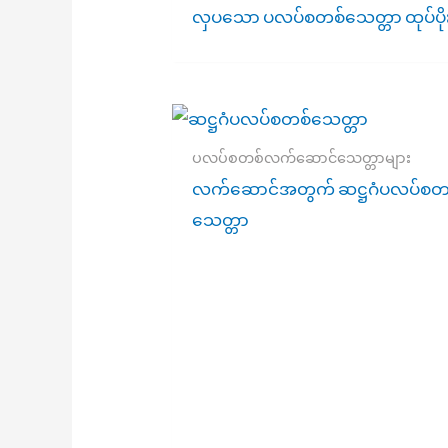
လှပသော ပလပ်စတစ်သေတ္တာ ထုပ်ပိုးမ
ပလပ်စတစ်လက်ဆောင်သေတ္တာများ
လက်ဆောင်အတွက် ဆဋ္ဌဂံပလပ်စတ
သေတ္တာ