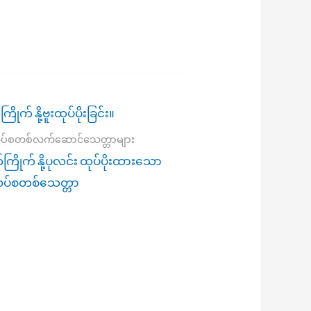
ပ်စတစ်လက်ဆောင်သေတ္တာများ
်ကြိုက် နို့ပုလင်း ထုပ်ပိုးထားသော
ပ်စတစ်သေတ္တာ