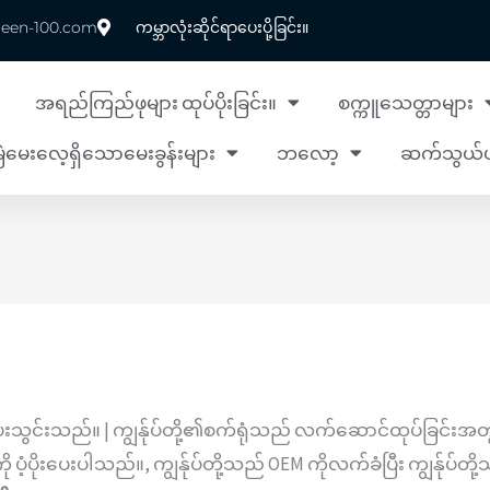
reen-100.com
ကမ္ဘာလုံးဆိုင်ရာပေးပို့ခြင်း။
အရည်ကြည်ဖုများ ထုပ်ပိုးခြင်း။
စက္ကူသေတ္တာများ
ဲမေးလေ့ရှိသောမေးခွန်းများ
ဘလော့
ဆက်သွယ်ပ
းပေါ်
င်းသည်။ | ကျွန်ုပ်တို့၏စက်ရုံသည် လက်ဆောင်ထုပ်ခြင်းအတွ
ံ့ပိုးပေးပါသည်။, ကျွန်ုပ်တို့သည် OEM ကိုလက်ခံပြီး ကျွန်ုပ်တ