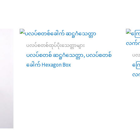
ပလပ်စတစ်ထုပ်ပိုးသေတ္တာများ
ပလပ်စတစ် ဆဋ္ဌဂံသေတ္တာ, ပလပ်စတစ်
ပလ
ခေါက် Hexagon Box
ကြ
လက