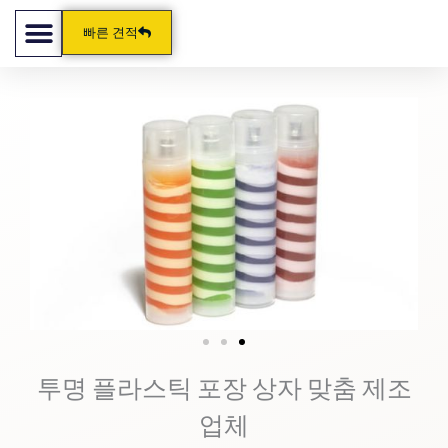
콘
빠른 견적
텐
츠
로
건
너
뛰
기
투명 플라스틱 포장 상자 맞춤 제조
업체