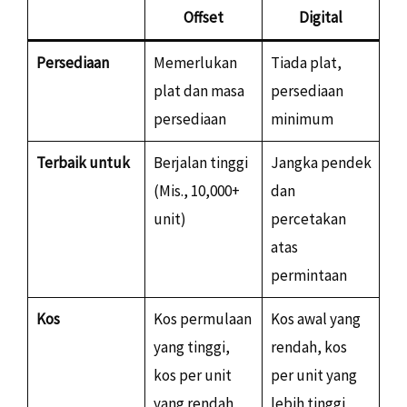
Offset
Digital
Persediaan
Memerlukan
Tiada plat,
plat dan masa
persediaan
persediaan
minimum
Terbaik untuk
Berjalan tinggi
Jangka pendek
(Mis., 10,000+
dan
unit)
percetakan
atas
permintaan
Kos
Kos permulaan
Kos awal yang
yang tinggi,
rendah, kos
kos per unit
per unit yang
yang rendah
lebih tinggi