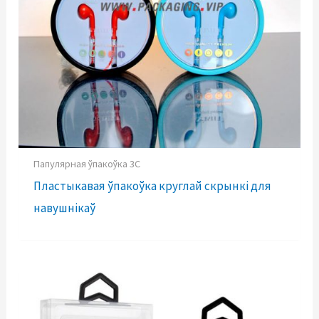
Папулярная ўпакоўка 3C
Пластыкавая ўпакоўка круглай скрынкі для
навушнікаў