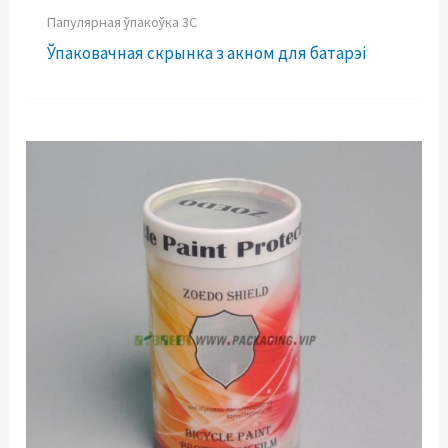
Папулярная ўпакоўка 3C
Ўпаковачная скрынка з акном для батарэі