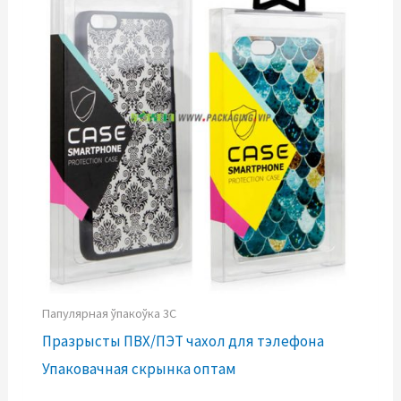
Папулярная ўпакоўка 3C
Празрысты ПВХ/ПЭТ чахол для тэлефона
Упаковачная скрынка оптам