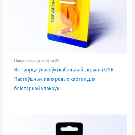
Папулярная ўпакоўка 3C
Вытворца ўпакоўкі кабельнай скрынкі USB.
Пастаўшчык папяровых картак для
блістарнай упакоўкі