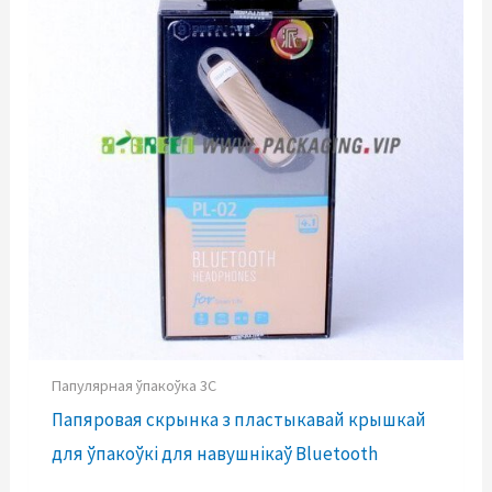
Папулярная ўпакоўка 3C
Папяровая скрынка з пластыкавай крышкай
для ўпакоўкі для навушнікаў Bluetooth