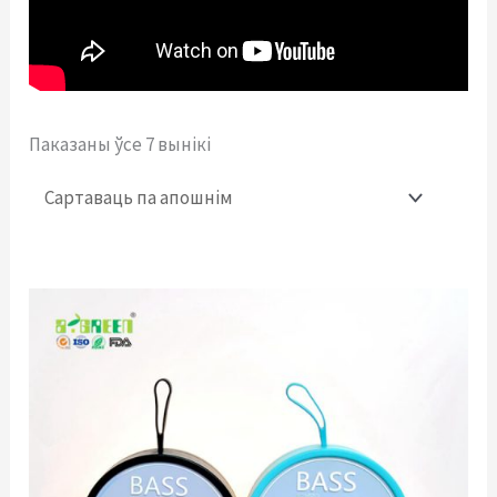
Паказаны ўсе 7 вынікі