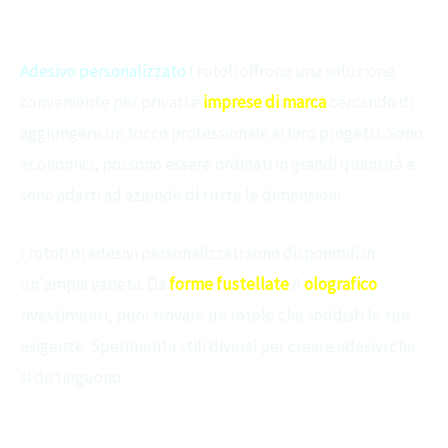
PERCHÉ Rotoli di adesivi personalizzati？
Adesivo personalizzato
I rotoli offrono una soluzione
conveniente per privati ​​e
imprese di marca
cercando di
aggiungere un tocco professionale ai loro progetti. Sono
economici, possono essere ordinati in grandi quantità e
sono adatti ad aziende di tutte le dimensioni.
I rotoli di adesivi personalizzati sono disponibili in
un'ampia varietà. Da
forme fustellate
A
olografico
rivestimenti, puoi trovare un rotolo che soddisfi le tue
esigenze. Sperimenta stili diversi per creare adesivi che
si distinguono.